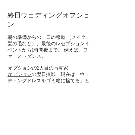
終日ウェディングオプショ
ン
朝の準備からの一日の報道
（メイク、
髪の毛など）、最後のレセプションイ
ベントから1時間後まで。
例えば。フ
ァーストダンス。
オプションの
2人目の写真家
オプション
の翌日撮影、現在は「ウェ
ディングドレスをゴミ箱に捨てる」と
して知られています
ビデオオプション
一日のカバレッジには以下が含ま
れます