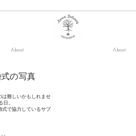
About
About
婚式の写真
のは難しいかもしれませ
る日。
婚式で協力しているサプ
。