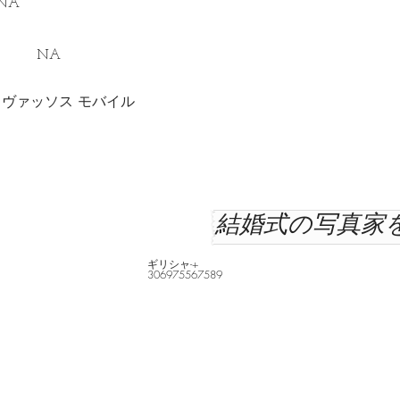
NA
ト NA
ヴァッソス モバイル
結婚式の写真家
ギリシャ-+
306975567589